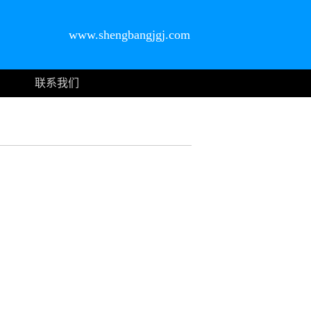
www.shengbangjgj.com
联系我们